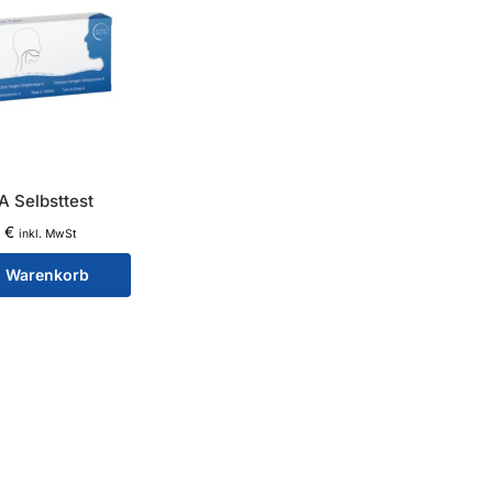
A Selbsttest
5
€
inkl. MwSt
n Warenkorb