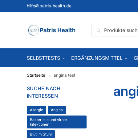
hilfe@patris-health.de
Suchen
SELBSTTESTS
ERGÄNZUNGSMITTEL
G
Startseite
angina test
/
angi
SUCHE NACH
INTERESSEN
Allergie
Angina
Bakterielle und virale
Infektionen
Blut im Stuhl