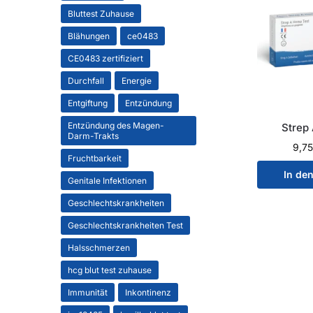
Bluttest Zuhause
Blähungen
ce0483
CE0483 zertifiziert
Durchfall
Energie
Entgiftung
Entzündung
Entzündung des Magen-
Strep 
Darm-Trakts
9,7
Fruchtbarkeit
In de
Genitale Infektionen
Geschlechtskrankheiten
Geschlechtskrankheiten Test
Halsschmerzen
hcg blut test zuhause
Immunität
Inkontinenz