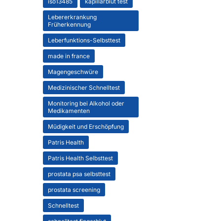
iso13485
kapillarblut test
Lebererkrankung
Früherkennung
Leberfunktions-Selbsttest
made in france
Magengeschwüre
Medizinischer Schnelltest
Monitoring bei Alkohol oder
Medikamenten
Müdigkeit und Erschöpfung
Patris Health
Patris Health Selbsttest
prostata psa selbsttest
prostata screening
Schnelltest