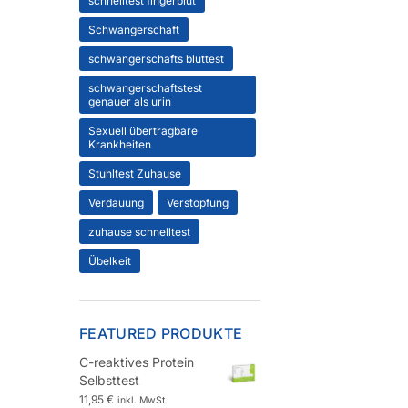
schnelltest fingerblut
Schwangerschaft
schwangerschafts bluttest
schwangerschaftstest
genauer als urin
Sexuell übertragbare
Krankheiten
Stuhltest Zuhause
Verdauung
Verstopfung
zuhause schnelltest
Übelkeit
FEATURED PRODUKTE
C-reaktives Protein
Selbsttest
11,95
€
inkl. MwSt