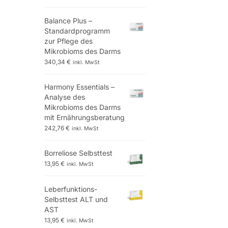
Balance Plus –
Standardprogramm
zur Pflege des
Mikrobioms des Darms
340,34
€
inkl. MwSt
Harmony Essentials –
Analyse des
Mikrobioms des Darms
mit Ernährungsberatung
242,76
€
inkl. MwSt
Borreliose Selbsttest
13,95
€
inkl. MwSt
Leberfunktions-
Selbsttest ALT und
AST
13,95
€
inkl. MwSt