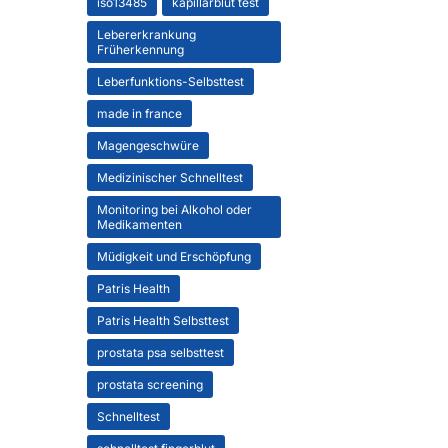
iso13485
kapillarblut test
Lebererkrankung
Früherkennung
Leberfunktions-Selbsttest
made in france
Magengeschwüre
Medizinischer Schnelltest
Monitoring bei Alkohol oder
Medikamenten
Müdigkeit und Erschöpfung
Patris Health
Patris Health Selbsttest
prostata psa selbsttest
prostata screening
Schnelltest