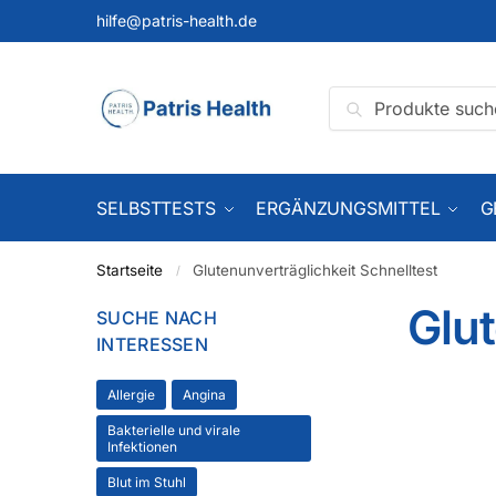
hilfe@patris-health.de
Suchen
SELBSTTESTS
ERGÄNZUNGSMITTEL
G
Startseite
Glutenunverträglichkeit Schnelltest
/
Glut
SUCHE NACH
INTERESSEN
Allergie
Angina
Bakterielle und virale
Infektionen
Blut im Stuhl