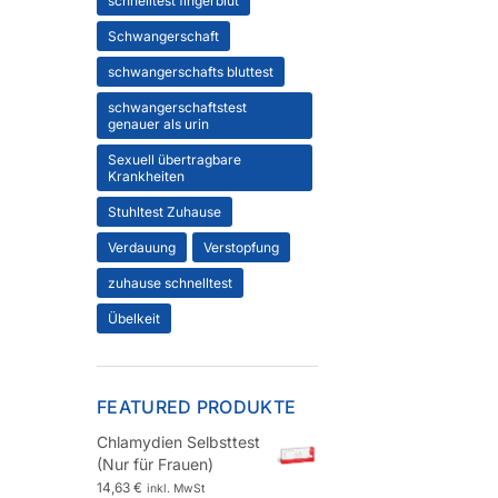
schnelltest fingerblut
Schwangerschaft
schwangerschafts bluttest
schwangerschaftstest
genauer als urin
Sexuell übertragbare
Krankheiten
Stuhltest Zuhause
Verdauung
Verstopfung
zuhause schnelltest
Übelkeit
FEATURED PRODUKTE
Chlamydien Selbsttest
(Nur für Frauen)
14,63
€
inkl. MwSt