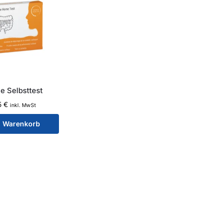
ie Selbsttest
5
€
inkl. MwSt
n Warenkorb