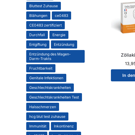
Bluttest Zuhause
Blähungen
ce0483
CE0483 zertifiziert
Durchfall
Energie
Entgiftung
Entzündung
Entzündung des Magen-
Zöliak
Darm-Trakts
13,9
Fruchtbarkeit
In de
Genitale Infektionen
Geschlechtskrankheiten
Geschlechtskrankheiten Test
Halsschmerzen
hcg blut test zuhause
Immunität
Inkontinenz